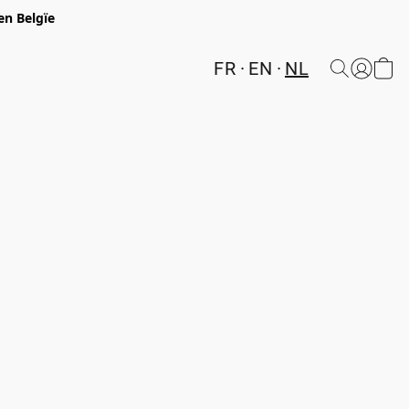
en Belgïe
FR
EN
NL