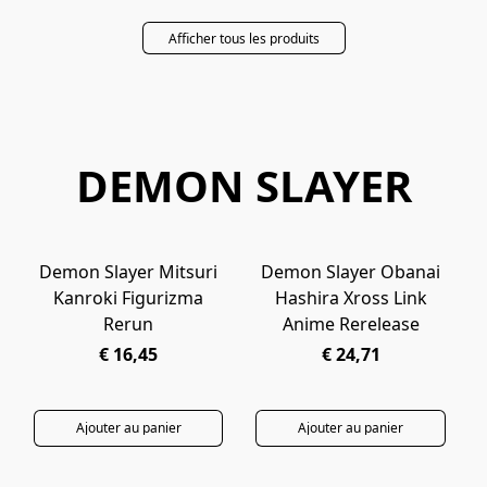
Afficher tous les produits
DEMON SLAYER
Demon Slayer Mitsuri
Demon Slayer Obanai
PRÉCOMMANDE
EN ARRIVAGE
Kanroki Figurizma
Hashira Xross Link
Rerun
Anime Rerelease
€ 16,45
€ 24,71
Ajouter au panier
Ajouter au panier