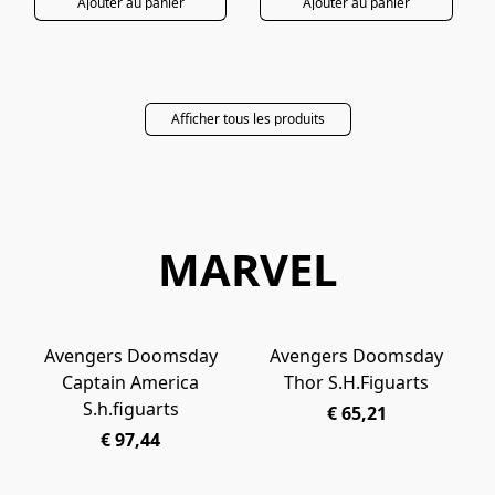
Ajouter au panier
Ajouter au panier
Afficher tous les produits
MARVEL
Avengers Doomsday
Avengers Doomsday
PRÉCOMMANDE
PRÉCOMMANDE
Captain America
Thor S.H.Figuarts
S.h.figuarts
€ 65,21
€ 97,44