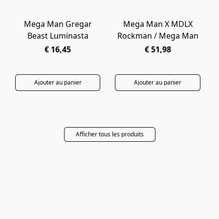
Mega Man Gregar
Mega Man X MDLX
PRÉCOMMANDE
PRÉCOMMANDE
Beast Luminasta
Rockman / Mega Man
€ 16,45
€ 51,98
Ajouter au panier
Ajouter au panier
Afficher tous les produits