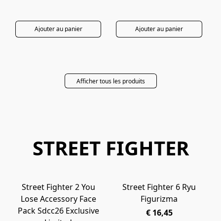
Ajouter au panier
Ajouter au panier
Afficher tous les produits
STREET FIGHTER
Street Fighter 2 You
Street Fighter 6 Ryu
PRÉCOMMANDE
PRÉCOMMANDE
Lose Accessory Face
Figurizma
Pack Sdcc26 Exclusive
€ 16,45