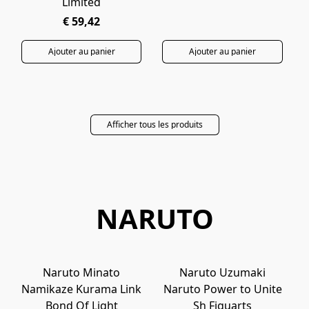
Limited
€ 59,42
Ajouter au panier
Ajouter au panier
Afficher tous les produits
NARUTO
Naruto Minato
Naruto Uzumaki
PRÉCOMMANDE
EN ARRIVAGE
Namikaze Kurama Link
Naruto Power to Unite
Bond Of Light
Sh Figuarts