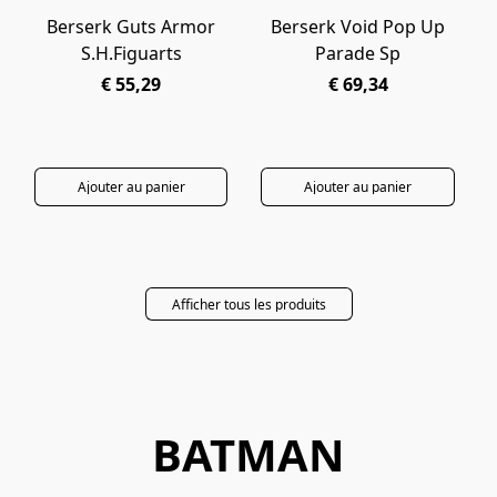
Berserk Guts Armor
Berserk Void Pop Up
PRÉCOMMANDE
PRÉCOMMANDE
S.H.Figuarts
Parade Sp
€ 55,29
€ 69,34
Ajouter au panier
Ajouter au panier
Afficher tous les produits
BATMAN