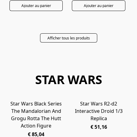
Ajouter au panier
Ajouter au panier
Afficher tous les produits
STAR WARS
Star Wars Black Series
Star Wars R2-d2
PRÉCOMMANDE
PRÉCOMMANDE
The Mandalorian And
Interactive Droid 1/3
Grogu Rotta The Hutt
Replica
Action Figure
€ 51,16
€ 85,04