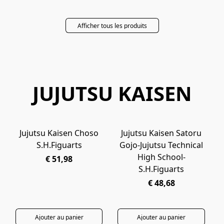
Afficher tous les produits
JUJUTSU KAISEN
Jujutsu Kaisen Choso
Jujutsu Kaisen Satoru
PRÉCOMMANDE
PRÉCOMMANDE
S.H.Figuarts
Gojo-Jujutsu Technical
High School-
€ 51,98
S.H.Figuarts
€ 48,68
Ajouter au panier
Ajouter au panier