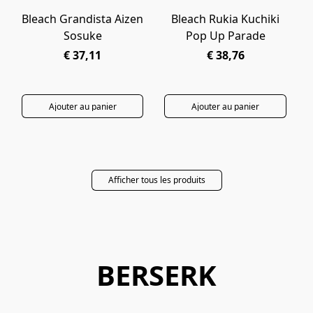
Bleach Grandista Aizen
Bleach Rukia Kuchiki
PRÉCOMMANDE
Sosuke
Pop Up Parade
€ 37,11
€ 38,76
Ajouter au panier
Ajouter au panier
Afficher tous les produits
BERSERK