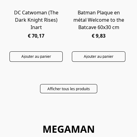
DC Catwoman (The
Batman Plaque en
EN ARRIVAGE
Dark Knight Rises)
métal Welcome to the
Inart
Batcave 60x30 cm
€ 70,17
€ 9,83
Ajouter au panier
Ajouter au panier
Afficher tous les produits
MEGAMAN