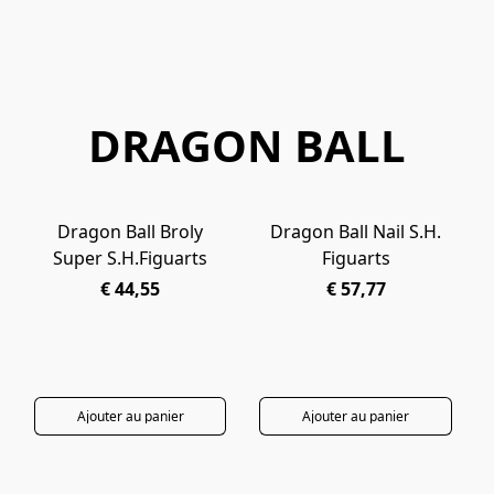
DRAGON BALL
Dragon Ball Broly
Dragon Ball Nail S.H.
PRÉCOMMANDE
PRÉCOMMANDE
Super S.H.Figuarts
Figuarts
€ 44,55
€ 57,77
Ajouter au panier
Ajouter au panier