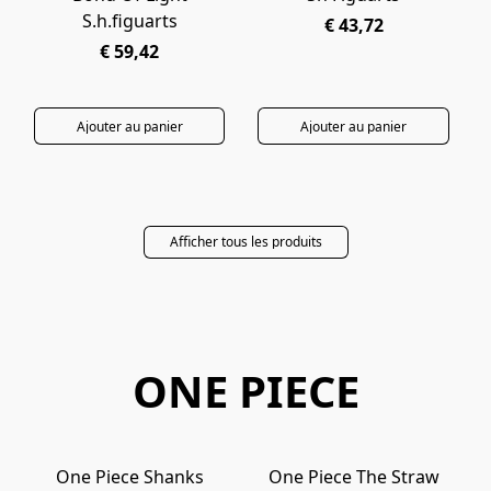
S.h.figuarts
€ 43,72
€ 59,42
Ajouter au panier
Ajouter au panier
Afficher tous les produits
ONE PIECE
One Piece Shanks
One Piece The Straw
PRÉCOMMANDE
EN ARRIVAGE