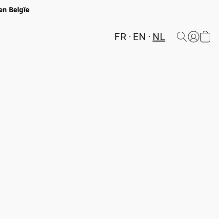
en Belgïe
FR
EN
NL