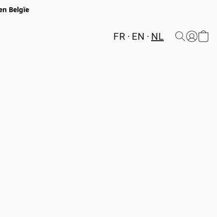
en Belgïe
FR
EN
NL