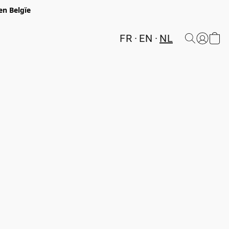
en Belgïe
FR
EN
NL